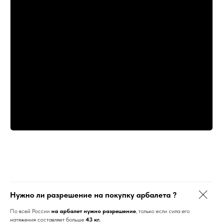
Александр Б.
Илья
Пришол быстро, в порванной коробке. Слава
Давно мечтал об 
СДЭКу ни чего не потеряли. Собрал легко.
побаловать себя 
Установил ВЕКТОР ОПТИКС понадобится
не самый дешевый
ВИВЕР-ВИВЕР высотой 15мм. В целом крутая
самый универсаль
штука, жду изолон 20 см буду пристреливать.
(сюда подходят по
Взводится легко, дочь 11 лет справляется без
стрел), но какой 
проблем. Немного дороговат, но всё же
когда берешь его
рекомендую.
ничего не люфтит 
при демонстрации
Больше отзывов
Больше отзыв
➜
➜
Нужно ли разрешение на покупку арбалета ?
По всей России
на
арбалет
нужно
разрешение
, только если сила его
натяжения составляет больше
43 кг
.