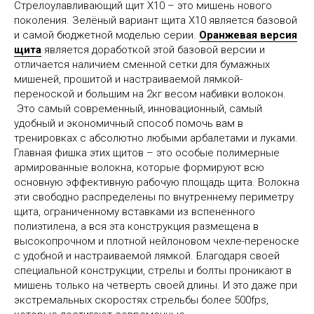
Стрелоулавливающий щит X10 – это мишень нового
поколения. Зелёный вариант щита X10 является базовой
Александр Б.
Илья
и самой бюджетной моделью серии.
Оранжевая версия
щита
является доработкой этой базовой версии и
отличается наличием сменной сетки для бумажных
Пришол быстро, в порванной коробке. Слава
Давно мечтал об 
мишеней, прошитой и настраиваемой лямкой-
СДЭКу ни чего не потеряли. Собрал легко.
побаловать себя 
переноской и большим на 2кг весом набивки волокон.
Установил ВЕКТОР ОПТИКС понадобится
не самый дешевый
Это самый современный, инновационный, самый
ВИВЕР-ВИВЕР высотой 15мм. В целом крутая
самый универсаль
удобный и экономичный способ помочь вам в
штука, жду изолон 20 см буду пристреливать.
(сюда подходят по
Взводится легко, дочь 11 лет справляется без
стрел), но какой 
тренировках с абсолютно любыми арбалетами и луками.
проблем. Немного дороговат, но всё же
когда берешь его
Главная фишка этих щитов – это особые полимерные
рекомендую.
ничего не люфтит 
армированные волокна, которые формируют всю
при демонстрации
основную эффективную рабочую площадь щита. Волокна
эти свободно распределены по внутреннему периметру
щита, ограниченному вставками из вспененного
Больше отзывов
Больше отзыв
полиэтилена, а вся эта конструкция размещена в
высокопрочном и плотной нейлоновом чехле-переноске
с удобной и настраиваемой лямкой. Благодаря своей
специальной конструкции, стрелы и болты проникают в
➜
➜
мишень только на четверть своей длины. И это даже при
экстремальных скоростях стрельбы более 500fps,