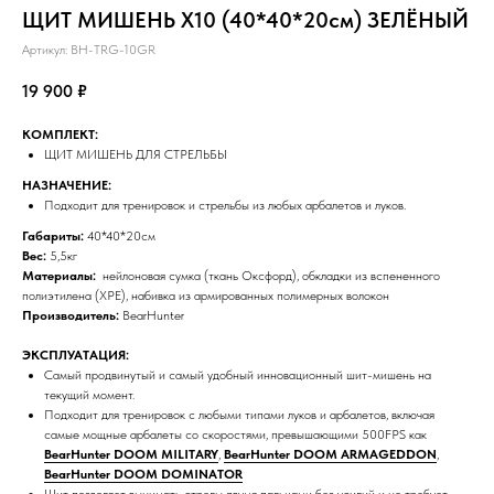
ЩИТ МИШЕНЬ X10 (40*40*20см) ЗЕЛЁНЫЙ
Артикул:
BH-TRG-10GR
19 900
₽
КОМПЛЕКТ:
ЩИТ МИШЕНЬ ДЛЯ СТРЕЛЬБЫ
НАЗНАЧЕНИЕ:
Подходит для тренировок и стрельбы из любых арбалетов и луков.
Габариты:
40*40*20см
Вес:
5,5кг
Материалы:
нейлоновая сумка (ткань Оксфорд), обкладки из вспененного
полиэтилена (XPE), набивка из армированных полимерных волокон
Производитель:
BearHunter
ЭКСПЛУАТАЦИЯ:
Самый продвинутый и самый удобный инновационный шит-мишень на
текущий момент.
Подходит для тренировок с любыми типами луков и арбалетов, включая
самые мощные арбалеты со скоростями, превышающими 500FPS как
BearHunter DOOM MILITARY
,
BearHunter DOOM ARMAGEDDON
,
BearHunter DOOM DOMINATOR