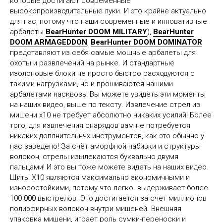
которые достигают современные
высокопроизводительные луки. И это крайне актуально
для нас, потому что наши современные и инновативные
арбалеты
BearHunter DOOM MILITARY
),
BearHunter
DOOM ARMAGEDDON
,
BearHunter DOOM DOMINATOR
представляют из себя самые мощные арбалеты для
охоты и развлечений на рынке. И стандартные
изолоновые блоки не просто быстро расходуются с
такими нагрузками, но и прошиваются нашими
арбалетами насквозь! Вы можете увидеть эти моменты
на наших видео, выше по тексту. Извлечение стрел из
мишени x10 не требует абсолютно никаких усилий! Более
того, для извлечения снарядов вам не потребуется
никаких доплнительнчх инструментов, как это обычно у
нас заведено! За счёт аморфной набивки и структуры
волокон, стрелы изылекаются буквально двумя
пальцами! И это вы тоже можете видеть на наших видео.
Щиты X10 являются максимально экономичными и
износостойкими, потому что легко выдерживает более
100 000 выстрелов. Это достигается за счет миллионов
полиэфирных волокон внутри мишеней. Внешняя
упаковка мишени, играет роль сумки-переноски и