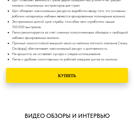
Щит позволяет вынимать стрелы двумя пальцами без усилий и не требует
никаких специальных экстракторов для стрел.
Щит обладает максимальным ресурсом выработки ввиду того, что основным
рабочим материалом набивки являются армированные полимерные волокна.
Экстремально долгий срок службы: способен лего отработать свыше
100.000 выстрелов.
Легко ремонтируется за счёт сменных полиэтиленовых обкладок и свободной
набивки армированных волокон.
Прочный износостойкий внешний чехол из нейлона плотного плетения (ткань
Оксфорд) обеспечивает максимальный ресурс и долговечность.
Не крошится, не оставляет мусора и следов использования.
Легче и удобнее сопоставимых по рабочей нагрузке щитов из изолона.
КУПИТЬ
ВИДЕО ОБЗОРЫ И ИНТЕРВЬЮ